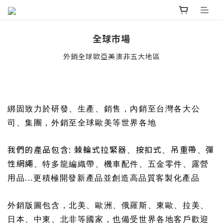
全球市場
外銷全球歐亞美澳非五大地區
綁固致力於研發
、
生產
、
銷售
，
內銷至台灣各大公
司
、
集團
，
外銷至全球歐美等世界各地
我們的產品包含: 棘輪式拉緊器
按扣式
吊重帶
彈
、
、
、
性網繩
、特多龍編織帶、機車配件、五金零件、露營
用品...更積極開發新產品並創造高品質客製化產品
外銷版圖包含，北美
、
歐洲
、
俄羅斯
、
東歐
、
拉美
、
日本
、
中東
、
北非等國家
，也
備受世界各地客戶歡迎