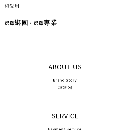
和愛用
綁固
專業
選擇
，選擇
ABOUT US
Brand Story
Catalog
SERVICE
Payment Service