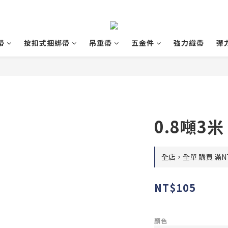
帶
按扣式捆綁帶
吊重帶
五金件
強力織帶
彈
0.8噸3米
全店，全單 購買 滿NT
NT$105
顏色