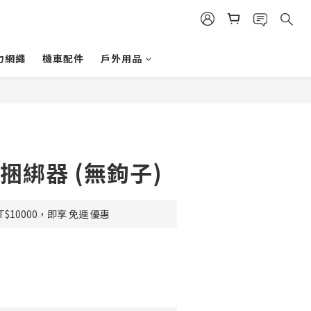
力網繩
機車配件
戶外用品
 捆綁器 (無鉤子)
$10000，即享 免運 優惠