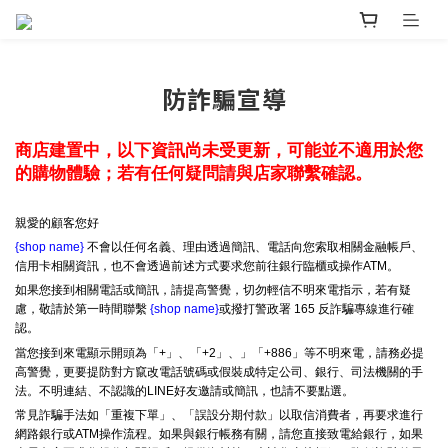
防詐騙宣導
商店建置中，以下資訊尚未受更新，可能並不適用於您
的購物體驗；若有任何疑問請與店家聯繫確認。
親愛的顧客您好
{shop name}
不會以任何名義、理由透過簡訊、電話向您索取相關金融帳戶、
信用卡相關資訊，也不會透過前述方式要求您前往銀行臨櫃或操作ATM。
如果您接到相關電話或簡訊，請提高警覺，切勿輕信不明來電指示，若有疑
慮，敬請於第一時間聯繫
{shop name}
或撥打警政署 165 反詐騙專線進行確
認。
當您接到來電顯示開頭為「+」、「+2」、」「+886」等不明來電，請務必提
高警覺，更要提防對方竄改電話號碼或假裝成特定公司、銀行、司法機關的手
法。不明連結、不認識的LINE好友邀請或簡訊，也請不要點選。
常見詐騙手法如「重複下單」、「誤設分期付款」以取信消費者，再要求進行
網路銀行或ATM操作流程。如果與銀行帳務有關，請您直接致電給銀行，如果