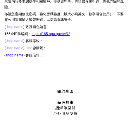
來電內容要求您操作相關帳戶、提供資料等，也請您直接拒絕，降低詐騙的風
險。
亦請您定期修改密碼、強化密碼強度（以大小寫英文、數字混合使用）、不要
在公用電腦輸入帳號密碼，以提高資訊安全。
{shop name}
敬祝順心如意
165全民防騙網：
https://165.npa.gov.tw/#/
{shop name}
客服專線：
{shop name}
Line@帳號：
{shop name}
客服信箱：
關於綁固
品牌故事
捆綁帶
型錄
戶外用品
型錄