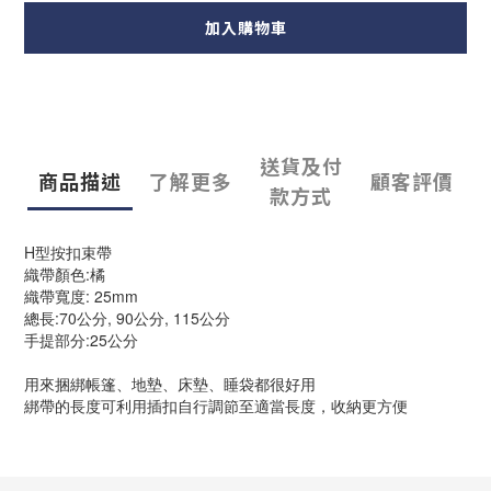
加入購物車
送貨及付
商品描述
了解更多
顧客評價
款方式
H型按扣束帶
織帶顏色:橘
織帶寬度: 25mm
總長:70公分, 90公分, 115公分
手
提部分:25公分
用來捆綁帳篷、地墊、床墊、睡袋都很好用
綁帶的長度可利用插扣自行調節至適當長度，收納更方便