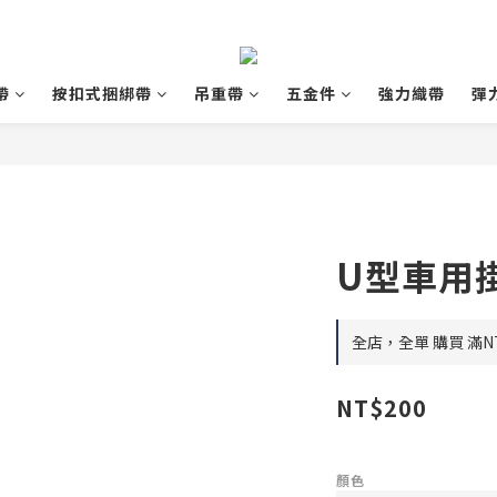
帶
按扣式捆綁帶
吊重帶
五金件
強力織帶
彈
U型車用
全店，全單 購買 滿NT
NT$200
顏色