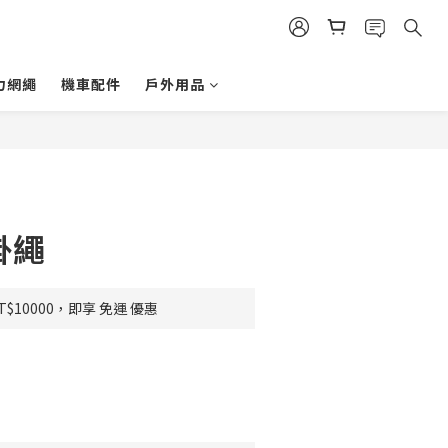
力網繩
機車配件
戶外用品
掛繩
$10000，即享 免運 優惠