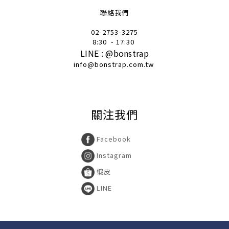
聯絡我們
02-2753-32
75
8:30
- 17:30
LINE :
@
bonstrap
info@bonstrap.com.tw
關注我們
Facebook
Instagram
蝦皮
LINE